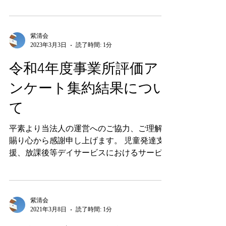
内容の質について、厚生労働省が定める「児
童発達支援ガイドライン」「放課後等デイサ
ービスガイドライン」をもとに、「事業所ス
タッフによる自己評価」並びに「保護者様等
紫清会
2023年3月3日
読了時間: 1分
へのアンケート調査」を実施いたしました。
アンケートにご協力いただいた多くの皆様に
令和4年度事業所評価ア
心から感謝申し上げます。 いただきました
ンケート集約結果につい
ご意見をもとに、改善点については職員全員
で検討し、より良いサービス提供に繋げてい
て
きたいと思います。また、評価結果を公表す
ることで皆様に安心してご利用して頂く一助
平素より当法人の運営へのご協力、ご理解を
となれば幸いです。 尚、事業所の運営に関
賜り心から感謝申し上げます。 児童発達支
しましてお気づきの点やご意見・ご要望等が
援、放課後等デイサービスにおけるサービス
ございましたらいつでも賜っておりますの
内容の質について、厚生労働省が定める「児
で、管理者・児童発達管理責任者までご遠慮
童発達支援ガイドライン」「放課後等デイサ
なくお申し出ください。 ご利用される皆
ービスガイドライン」をもとに、「事業所ス
様、繋がりのある皆様の『笑顔いっぱいの場
タッフによる自己評価」並びに「保...
紫清会
所』となれるよう職員一同心を一つに取り組
2021年3月8日
読了時間: 1分
んでまいりますので今後ともよろしくお願い