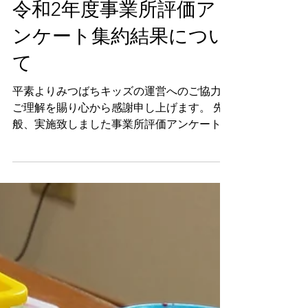
令和2年度事業所評価ア
いたします。 サポートステーションみつば
ちパーク 《児童発達支援》 《放課後等
ンケート集約結果につい
て
平素よりみつばちキッズの運営へのご協力、
ご理解を賜り心から感謝申し上げます。 先
般、実施致しました事業所評価アンケートに
つきましてはご協力いただきありがとうござ
いました。 いただきましたご意見につきま
しては、私どもが改善すべき点として早期の
改善を図ってまいります。...