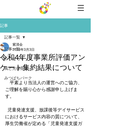
記事
記事一覧
紫清会
記事一覧
2023年3月3日
令和4年度事業所評価アン
みつばちキッズ
ケート集約結果について
風と光保育園
みつばちパーク
　平素より当法人の運営へのご協力、
ご理解を賜り心から感謝申し上げま
す。
  児童発達支援、放課後等デイサービス
におけるサービス内容の質について、
厚生労働省が定める「児童発達支援ガ